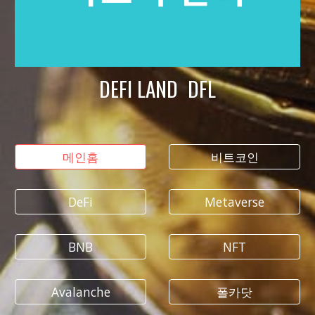
DEFI LAND DFL
메인홈
비트코인
DeFi
Metaverse
BNB
NFT
Avalanche
폴카닷